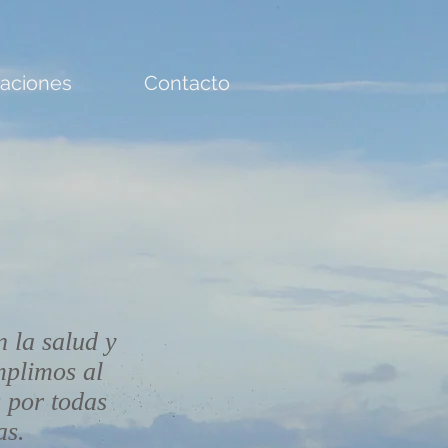
taciones
Contacto
 la salud y
mplimos al
 por todas
as.