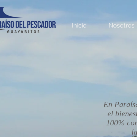
Inicio
Nosotros
En Paraís
el bienes
100% con 
l