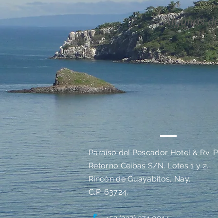
Algunos de
Paraíso del Pescador Hotel & Rv. P
Retorno Ceibas S/N. Lotes 1 y 2.
Rincón de Guayabitos, Nay.
C.P. 63724.